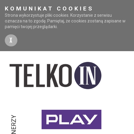
KOMUNIKAT COOKIES
Strona wykorzystuje pliki cookies. Korzystanie z serwisu
oznacza na to zgodę. Pamiętaj, że cookies zostaną zapisane w
pamięci twojej przeglądarki.
X
PARTNERZY