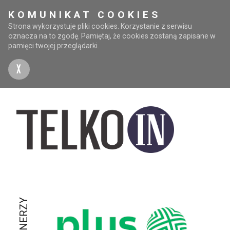
KOMUNIKAT COOKIES
Strona wykorzystuje pliki cookies. Korzystanie z serwisu
oznacza na to zgodę. Pamiętaj, że cookies zostaną zapisane w
pamięci twojej przeglądarki.
X
PARTNERZY