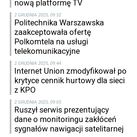
nową platformę TV
2 GRUDNIA 2025, 09:52
Politechnika Warszawska
zaakceptowała ofertę
Polkomtela na usługi
telekomunikacyjne
2 GRUDNIA 2025, 09:44
Internet Union zmodyfikował po
krytyce cennik hurtowy dla sieci
z KPO
2 GRUDNIA 2025, 09:05
Ruszył serwis prezentujący
dane o monitoringu zakłóceń
sygnałów nawigacji satelitarnej