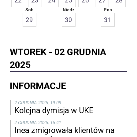
22
23
24
25
26
27
28
Sob
Niedz
Pon
29
30
31
WTOREK -
02 GRUDNIA
2025
INFORMACJE
2 GRUDNIA 2025, 19:09
Kolejna dymisja w UKE
2 GRUDNIA 2025, 15:41
Inea zmigrowała klientów na