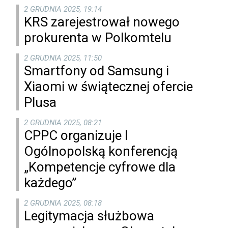
2 GRUDNIA 2025, 19:14
KRS zarejestrował nowego
prokurenta w Polkomtelu
2 GRUDNIA 2025, 11:50
Smartfony od Samsung i
Xiaomi w świątecznej ofercie
Plusa
2 GRUDNIA 2025, 08:21
CPPC organizuje I
Ogólnopolską konferencją
„Kompetencje cyfrowe dla
każdego”
2 GRUDNIA 2025, 08:18
Legitymacja służbowa