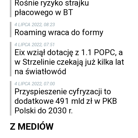
Rośnie ryzyko strajku
płacowego w BT
4 LIPCA 2022, 08:23
Roaming wraca do formy
4 LIPCA 2022, 07:51
Eix wziął dotację z 1.1 POPC, a
w Strzelinie czekają już kilka lat
na światłowód
4 LIPCA 2022, 07:00
Przyspieszenie cyfryzacji to
dodatkowe 491 mld zł w PKB
Polski do 2030 r.
Z MEDIÓW