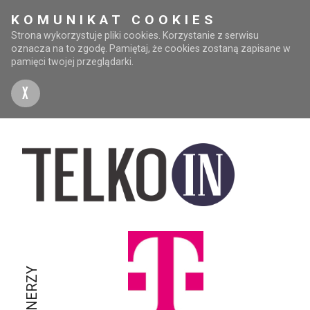
KOMUNIKAT COOKIES
Strona wykorzystuje pliki cookies. Korzystanie z serwisu
oznacza na to zgodę. Pamiętaj, że cookies zostaną zapisane w
pamięci twojej przeglądarki.
X
PARTNERZY