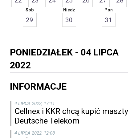
22
23
24
25
26
27
28
Sob
Niedz
Pon
29
30
31
PONIEDZIAŁEK -
04 LIPCA
2022
INFORMACJE
4 LIPCA 2022, 17:11
Cellnex i KKR chcą kupić maszty
Deutsche Telekom
4 LIPCA 2022, 12:08