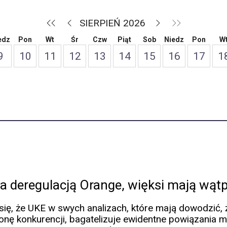
SIERPIEŃ 2026
edz
Pon
Wt
Śr
Czw
Piąt
Sob
Niedz
Pon
W
9
10
11
12
13
14
15
16
17
1
za deregulacją Orange, więksi mają wątp
 się, że UKE w swych analizach, które mają dowodzić, 
onę konkurencji, bagatelizuje ewidentne powiązania m