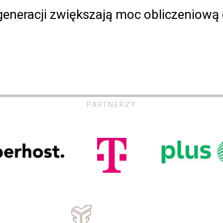
neracji zwiększają moc obliczeniową d
PARTNERZY