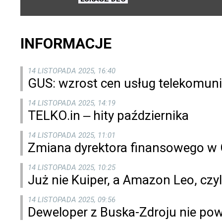
INFORMACJE
14 LISTOPADA 2025, 16:40
GUS: wzrost cen usług telekomuni
14 LISTOPADA 2025, 14:19
TELKO.in ‒ hity października
14 LISTOPADA 2025, 11:01
Zmiana dyrektora finansowego w 
14 LISTOPADA 2025, 10:25
Już nie Kuiper, a Amazon Leo, czyl
14 LISTOPADA 2025, 09:56
Deweloper z Buska-Zdroju nie powi