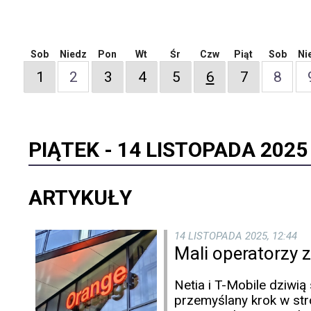
Sob
Niedz
Pon
Wt
Śr
Czw
Piąt
Sob
Ni
1
2
3
4
5
6
7
8
PIĄTEK -
14 LISTOPADA 2025
ARTYKUŁY
14 LISTOPADA 2025, 12:44
Mali operatorzy 
Netia i T-Mobile dziwią
przemyślany krok w str