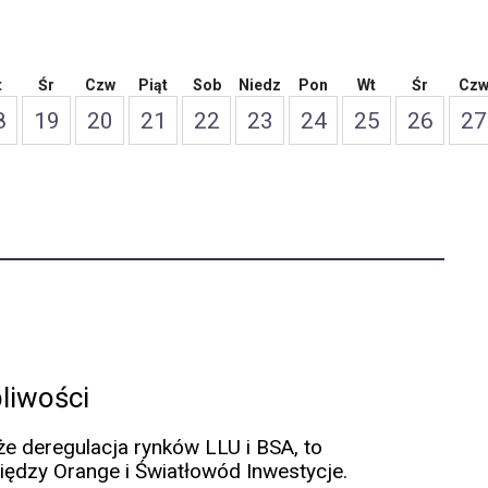
t
Śr
Czw
Piąt
Sob
Niedz
Pon
Wt
Śr
Cz
8
19
20
21
22
23
24
25
26
27
liwości
że deregulacja rynków LLU i BSA, to
iędzy Orange i Światłowód Inwestycje.