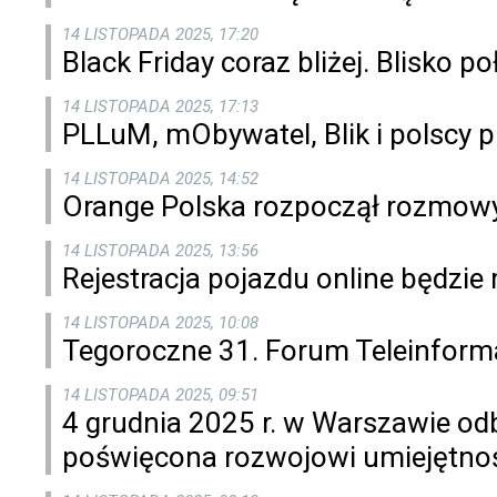
14 LISTOPADA 2025, 17:20
Black Friday coraz bliżej. Blisko 
14 LISTOPADA 2025, 17:13
PLLuM, mObywatel, Blik i polscy 
14 LISTOPADA 2025, 14:52
Orange Polska rozpoczął rozmow
14 LISTOPADA 2025, 13:56
Rejestracja pojazdu online będzie
14 LISTOPADA 2025, 10:08
Tegoroczne 31. Forum Teleinforma
14 LISTOPADA 2025, 09:51
4 grudnia 2025 r. w Warszawie od
poświęcona rozwojowi umiejętnoś