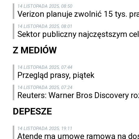
14 LISTOPADA 2025, 08:50
Verizon planuje zwolnić 15 tys. p
14 LISTOPADA 2025, 08:01
Sektor publiczny najczęstszym ce
Z MEDIÓW
14 LISTOPADA 2025, 07:44
Przegląd prasy, piątek
14 LISTOPADA 2025, 07:24
Reuters: Warner Bros Discovery ro
DEPESZE
14 LISTOPADA 2025, 19:11
Atende ma umowę ramową na dos