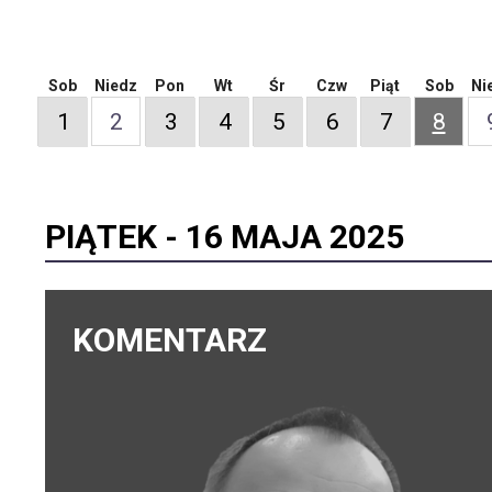
Sob
Niedz
Pon
Wt
Śr
Czw
Piąt
Sob
Ni
1
2
3
4
5
6
7
8
PIĄTEK -
16 MAJA 2025
KOMENTARZ