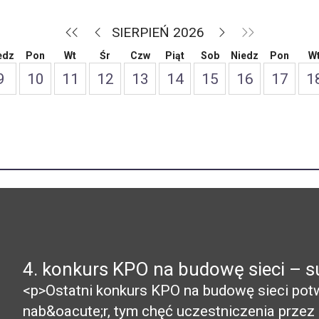
SIERPIEŃ 2026
edz
Pon
Wt
Śr
Czw
Piąt
Sob
Niedz
Pon
W
9
10
11
12
13
14
15
16
17
1
4. konkurs KPO na budowę sieci – su
<p>Ostatni konkurs KPO na budowę sieci potwi
nab&oacute;r, tym chęć uczestniczenia przez