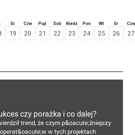
t
Śr
Czw
Piąt
Sob
Niedz
Pon
Wt
Śr
Cz
8
19
20
21
22
23
24
25
26
27
kces czy porażka i co dalej?
erdził trend, że czym p&oacute;źniejszy
 operat&oacute;w w tych projektach