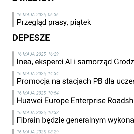
16 MAJA 2025, 06:36
Przegląd prasy, piątek
DEPESZE
16 MAJA 2025, 16:29
Inea, eksperci AI i samorząd Gro
16 MAJA 2025, 14:34
Promocja na stacjach PB dla uc
16 MAJA 2025, 10:54
Huawei Europe Enterprise Roads
16 MAJA 2025, 10:32
Fibrain będzie generalnym wykona
16 MAJA 2025, 08:29