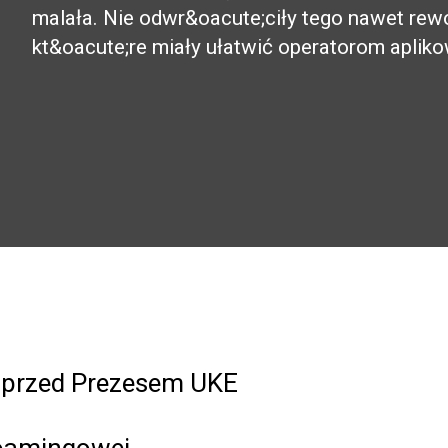
malała. Nie odwr&oacute;ciły tego nawet re
kt&oacute;re miały ułatwić operatorom apliko
 przed Prezesem UKE