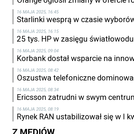
Orange ogłosił zmiany w ofercie 
16 MAJA 2025, 16:45
Starlinki wesprą w czasie wyboró
16 MAJA 2025, 16:15
25 tys. HP w zasięgu światłowodu 
16 MAJA 2025, 09:04
Korbank dostał wsparcie na innow
16 MAJA 2025, 08:42
Oszustwa telefoniczne dominował
16 MAJA 2025, 08:34
Ericsson zatrudni w swym centru
16 MAJA 2025, 08:19
Rynek RAN ustabilizował się w I k
Z MEDIÓW