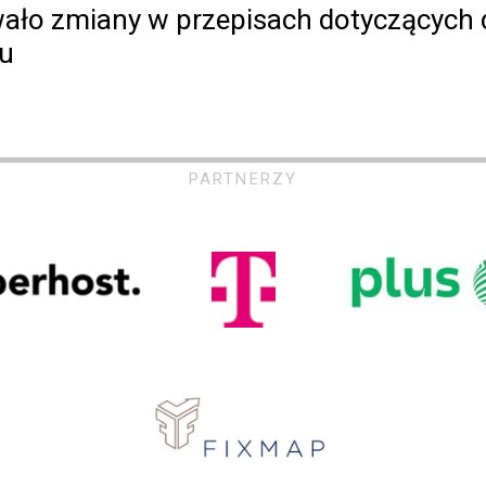
wało zmiany w przepisach dotyczących d
du
PARTNERZY