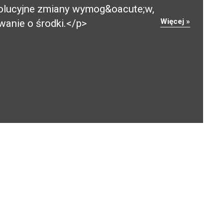
wolucyjne zmiany wymog&oacute;w,
Więcej »
wanie o środki.</p>