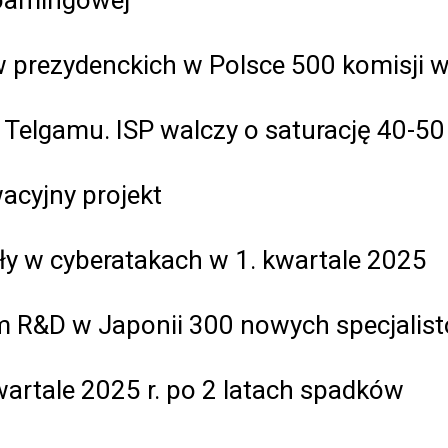
roamingowej
w prezydenckich w Polsce 500 komisji 
Telgamu. ISP walczy o saturację 40-50
acyjny projekt
y w cyberatakach w 1. kwartale 2025
m R&D w Japonii 300 nowych specjalist
wartale 2025 r. po 2 latach spadków