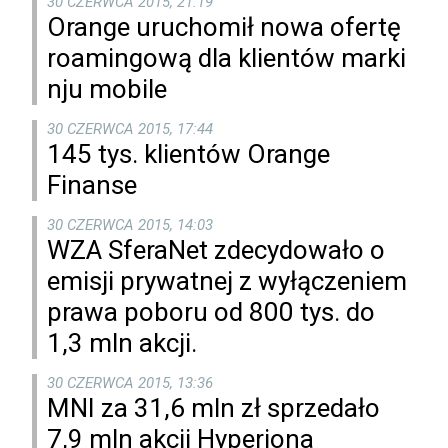
30 CZERWCA 2015, 21:19
Orange uruchomił nowa ofertę
roamingową dla klientów marki
nju mobile
30 CZERWCA 2015, 17:44
145 tys. klientów Orange
Finanse
30 CZERWCA 2015, 14:03
WZA SferaNet zdecydowało o
emisji prywatnej z wyłączeniem
prawa poboru od 800 tys. do
1,3 mln akcji.
30 CZERWCA 2015, 13:36
MNI za 31,6 mln zł sprzedało
7,9 mln akcji Hyperiona