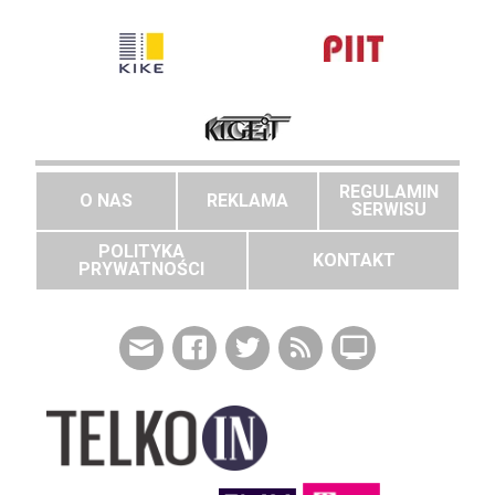
REGULAMIN
O NAS
REKLAMA
SERWISU
POLITYKA
KONTAKT
PRYWATNOŚCI