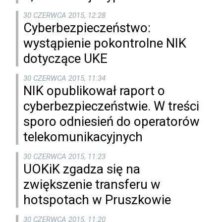
30 CZERWCA 2015, 12:28
Cyberbezpieczeństwo:
wystąpienie pokontrolne NIK
dotyczące UKE
30 CZERWCA 2015, 11:34
NIK opublikował raport o
cyberbezpieczeństwie. W treści
sporo odniesień do operatorów
telekomunikacyjnych
30 CZERWCA 2015, 11:23
UOKiK zgadza się na
zwiększenie transferu w
hotspotach w Pruszkowie
30 CZERWCA 2015, 11:20