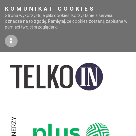
KOMUNIKAT COOKIES
Strona wykorzystuje pliki cookies. Korzystanie z serwisu
oznacza na to zgodę. Pamiętaj, że cookies zostaną zapisane w
pamięci twojej przeglądarki.
X
PARTNERZY