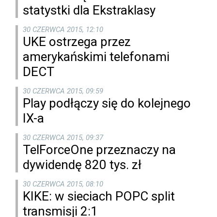
statystki dla Ekstraklasy
30 CZERWCA 2015, 12:10
UKE ostrzega przez
amerykańskimi telefonami
DECT
30 CZERWCA 2015, 09:59
Play podłączy się do kolejnego
IX-a
30 CZERWCA 2015, 09:37
TelForceOne przeznaczy na
dywidendę 820 tys. zł
30 CZERWCA 2015, 08:10
KIKE: w sieciach POPC split
transmisji 2:1