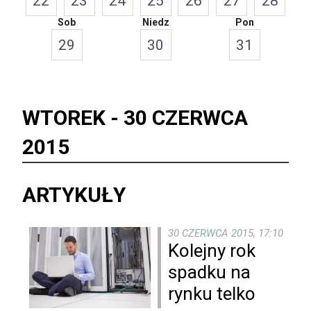
22
23
24
25
26
27
28
Sob
Niedz
Pon
29
30
31
WTOREK -
30 CZERWCA
2015
ARTYKUŁY
30 CZERWCA 2015, 17:10
Kolejny rok
spadku na
rynku telko