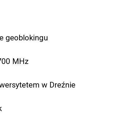
ie geoblokingu
 700 MHz
niwersytetem w Dreźnie
k