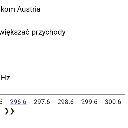
ekom Austria
zwiększać przychody
MHz
6
296.6
297.6
298.6
299.6
300.6
❯❯