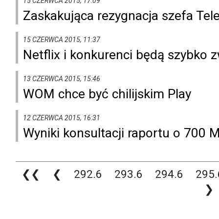
15 CZERWCA 2015, 17:09
Zaskakująca rezygnacja szefa Tel
15 CZERWCA 2015, 11:37
Netflix i konkurenci będą szybko 
13 CZERWCA 2015, 15:46
WOM chce być chilijskim Play
12 CZERWCA 2015, 16:31
Wyniki konsultacji raportu o 700 
❮❮
❮
292.6
293.6
294.6
295.
❯