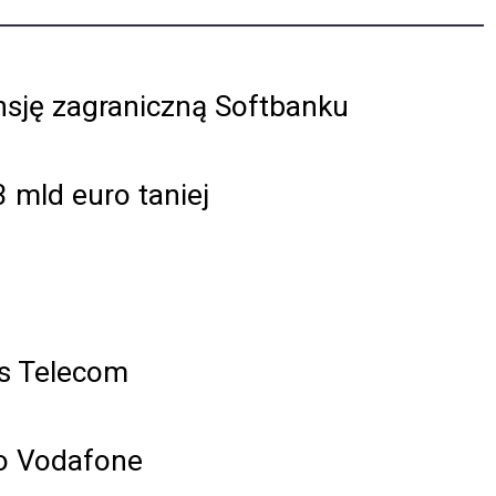
sję zagraniczną Softbanku
3 mld euro taniej
es Telecom
go Vodafone