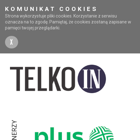
KOMUNIKAT COOKIES
Strona wykorzystuje pliki cookies. Korzystanie z serwisu
oznacza na to zgodę. Pamiętaj, że cookies zostaną zapisane w
pamięci twojej przeglądarki.
X
PARTNERZY