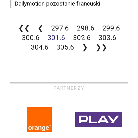
Dailymotion pozostanie francuski
❮❮
❮
297.6
298.6
299.6
300.6
301.6
302.6
303.6
304.6
305.6
❯
❯❯
PARTNERZY