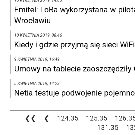
10 KWIETNIA 2019, 14:00
Emitel: LoRa wykorzystana w pil
Wrocławiu
10 KWIETNIA 2019, 08:46
Kiedy i gdzie przyjmą się sieci WiFi
9 KWIETNIA 2019, 16:49
Umowy na tablecie zaoszczędziły 
5 KWIETNIA 2019, 14:23
Netia testuje podwojenie pojem
❮❮
❮
124.35
125.35
126.3
131.35
13