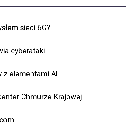
ysłem sieci 6G?
wia cyberataki
y z elementami AI
 center Chmurze Krajowej
scom