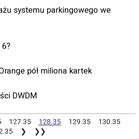
otażu systemu parkingowego we
 6?
Orange pół miliona kartek
ności DWDM
5
127.35
128.35
129.35
130.35
2.35
❯
❯❯