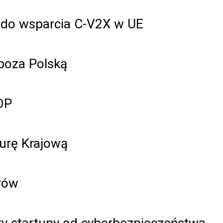
 do wsparcia C-V2X w UE
poza Polską
OP
urę Krajową
rów
y startupy od cyberbezpieczeństwa