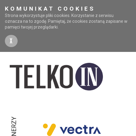
KOMUNIKAT COOKIES
Strona wykorzystuje pliki cookies. Korzystanie z serwisu
oznacza na to zgodę. Pamiętaj, że cookies zostaną zapisane w
pamięci twojej przeglądarki.
X
PARTNERZY