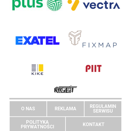
REGULAMIN
O NAS
REKLAMA
SERWISU
POLITYKA
KONTAKT
PRYWATNOŚCI