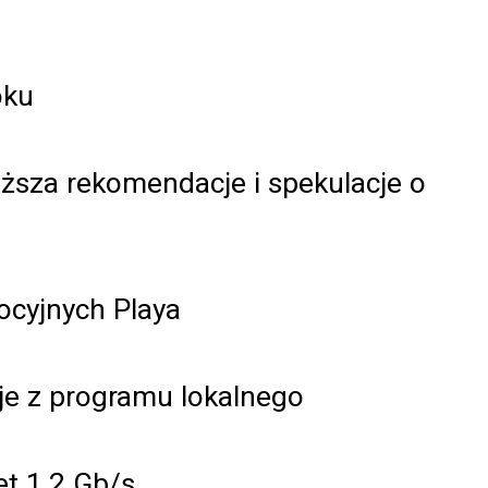
oku
iższa rekomendacje i spekulacje o
ocyjnych Playa
je z programu lokalnego
et 1,2 Gb/s