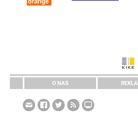
O NAS
REKL