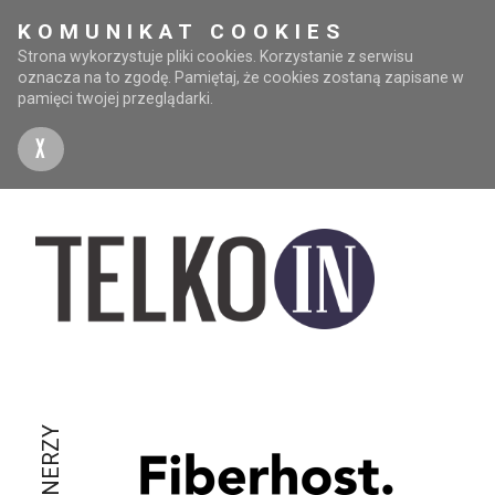
KOMUNIKAT COOKIES
Strona wykorzystuje pliki cookies. Korzystanie z serwisu
oznacza na to zgodę. Pamiętaj, że cookies zostaną zapisane w
pamięci twojej przeglądarki.
X
PARTNERZY