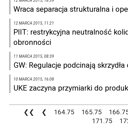
12 MARCA 2015, 18:39
Wraca separacja strukturalna i ope
12 MARCA 2015, 11:21
PIIT: restrykcyjna neutralność kol
obronności
11 MARCA 2015, 08:39
GW: Regulacje podcinają skrzydła
10 MARCA 2015, 16:08
UKE zaczyna przymiarki do produ
❮❮
❮
164.75
165.75
166.7
171.75
17