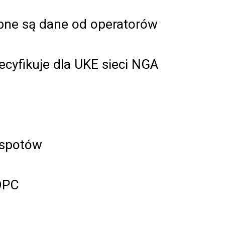
bne są dane od operatorów
cyfikuje dla UKE sieci NGA
tspotów
OPC