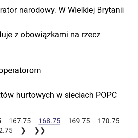
rator narodowy. W Wielkiej Brytanii
iduje z obowiązkami na rzecz
 operatorom
któw hurtowych w sieciach POPC
5
167.75
168.75
169.75
170.75
2.75
❯
❯❯