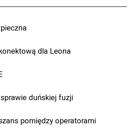
pieczna
erkonektową dla Leona
E
prawie duńskiej fuzji
szans pomiędzy operatorami