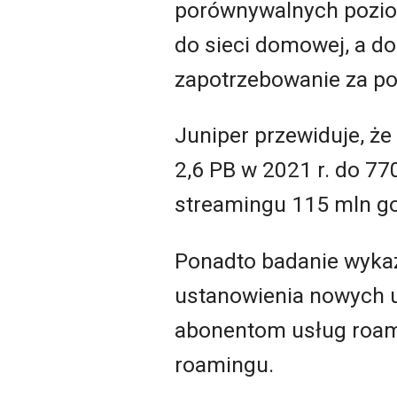
porównywalnych pozio
do sieci domowej, a d
zapotrzebowanie za po
Juniper przewiduje, ż
2,6 PB w 2021 r. do 77
streamingu 115 mln god
Ponadto badanie wykaz
ustanowienia nowych u
abonentom usług roam
roamingu.