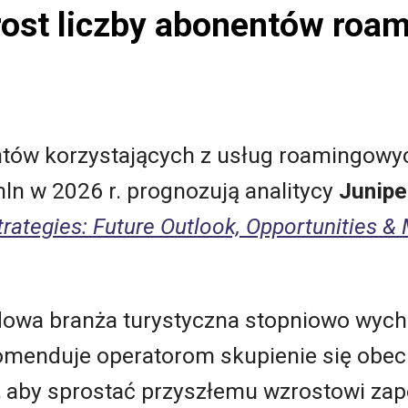
rost liczby abonentów roa
ntów korzystających z usług roamingowyc
ln w 2026 r. prognozują analitycy
Junipe
ategies: Future Outlook, Opportunities &
owa branża turystyczna stopniowo wych
omenduje operatorom skupienie się obec
 aby sprostać przyszłemu wzrostowi za