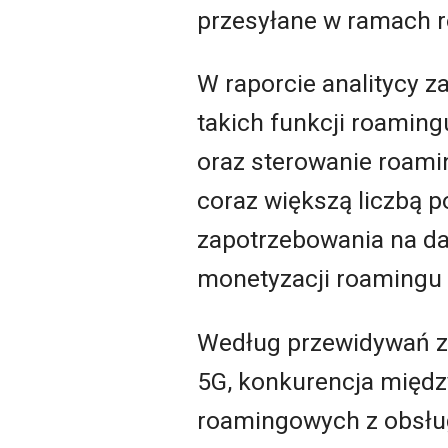
przesyłane w ramach r
W raporcie analitycy
takich funkcji roaming
oraz sterowanie roami
coraz większą liczbą 
zapotrzebowania na d
monetyzacji roamingu
Według przewidywań z
5G, konkurencja międ
roamingowych z obsług