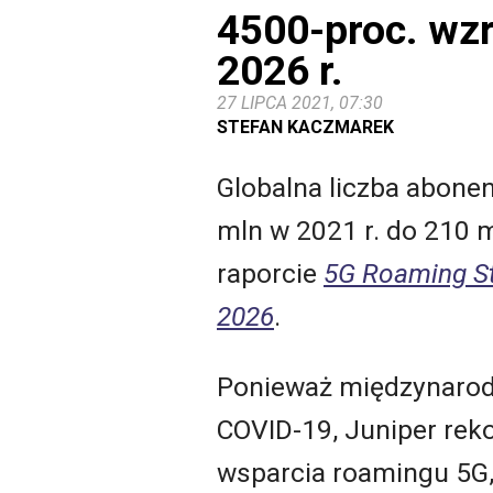
4500-proc. wz
2026 r.
27 LIPCA 2021, 07:30
STEFAN KACZMAREK
Globalna liczba abone
mln w 2021 r. do 210 m
raporcie
5G Roaming Str
2026
.
Ponieważ międzynarod
COVID-19, Juniper rek
wsparcia roamingu 5G,