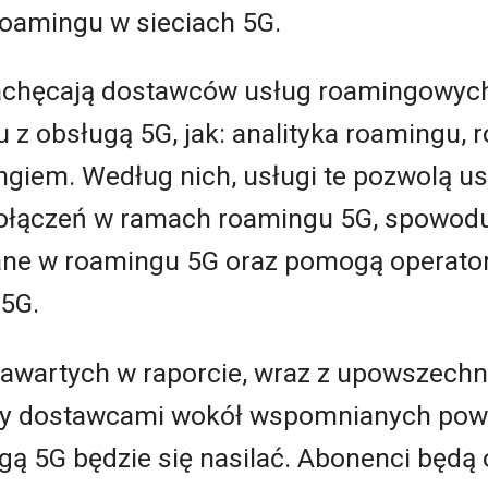
oamingu w sieciach 5G.
 zachęcają dostawców usług roamingowy
u z obsługą 5G, jak: analityka roamingu
ngiem. Według nich, usługi te pozwolą u
połączeń w ramach roamingu 5G, spowodu
ane w roamingu 5G oraz pomogą operato
 5G.
awartych w raporcie, wraz z upowszechn
zy dostawcami wokół wspomnianych pow
ą 5G będzie się nasilać. Abonenci będą