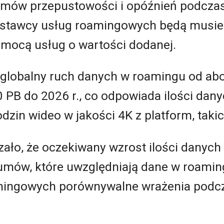
mów przepustowości i opóźnień podczas
ostawcy usług roamingowych będą musiel
mocą usług o wartości dodanej.
e globalny ruch danych w roamingu od ab
0 PB do 2026 r., co odpowiada ilości dan
zin wideo w jakości 4K z platform, takich
ało, że oczekiwany wzrost ilości danyc
mów, które uwzględniają dane w roaming
ingowych porównywalne wrażenia podcza