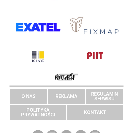
REGULAMIN
O NAS
REKLAMA
SERWISU
POLITYKA
KONTAKT
PRYWATNOŚCI