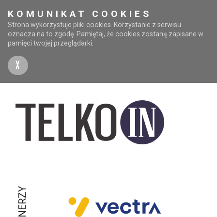
KOMUNIKAT COOKIES
Strona wykorzystuje pliki cookies. Korzystanie z serwisu
oznacza na to zgodę. Pamiętaj, że cookies zostaną zapisane w
pamięci twojej przeglądarki.
X
PARTNERZY