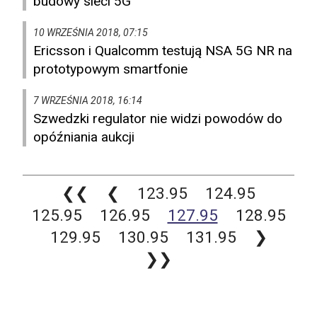
budowy sieci 5G
10 WRZEŚNIA 2018, 07:15
Ericsson i Qualcomm testują NSA 5G NR na
prototypowym smartfonie
7 WRZEŚNIA 2018, 16:14
Szwedzki regulator nie widzi powodów do
opóźniania aukcji
❮❮
❮
123.95
124.95
125.95
126.95
127.95
128.95
129.95
130.95
131.95
❯
❯❯