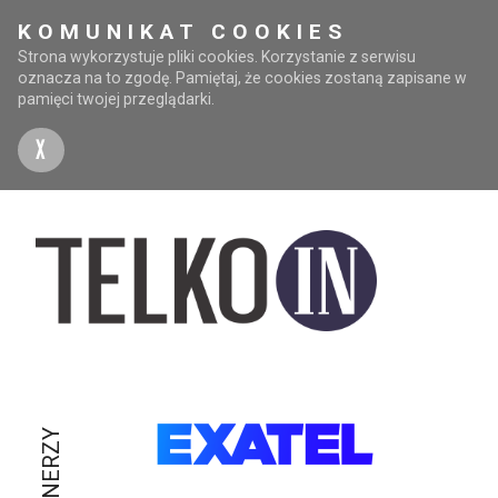
KOMUNIKAT COOKIES
Strona wykorzystuje pliki cookies. Korzystanie z serwisu
oznacza na to zgodę. Pamiętaj, że cookies zostaną zapisane w
pamięci twojej przeglądarki.
X
PARTNERZY