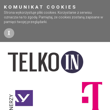
KOMUNIKAT COOKIES
Strona wykorzystuje pliki cookies. Korzystanie z serwisu
oznacza na to zgodę. Pamiętaj, że cookies zostaną zapisane w
pamięci twojej przeglądarki.
X
PARTNERZY