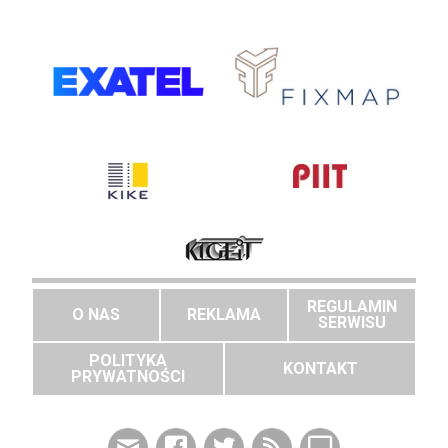
REGULAMIN
O NAS
REKLAMA
SERWISU
POLITYKA
KONTAKT
PRYWATNOŚCI