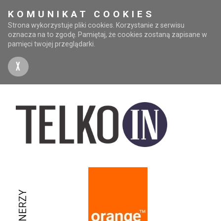
KOMUNIKAT COOKIES
Strona wykorzystuje pliki cookies. Korzystanie z serwisu
oznacza na to zgodę. Pamiętaj, że cookies zostaną zapisane w
pamięci twojej przeglądarki.
X
PARTNERZY