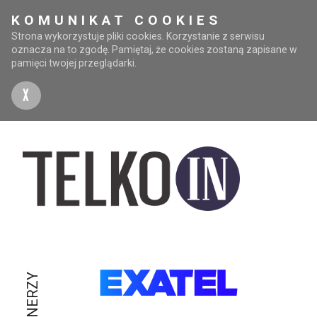
KOMUNIKAT COOKIES
Strona wykorzystuje pliki cookies. Korzystanie z serwisu
oznacza na to zgodę. Pamiętaj, że cookies zostaną zapisane w
pamięci twojej przeglądarki.
X
PARTNERZY