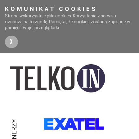
KOMUNIKAT COOKIES
Strona wykorzystuje pliki cookies. Korzystanie z serwisu
oznacza na to zgodę. Pamiętaj, że cookies zostaną zapisane w
pamięci twojej przeglądarki.
X
PARTNERZY