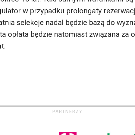
gulator w przypadku prolongaty rezerwac
atnia selekcje nadal będzie bazą do wyzna
ta opłata będzie natomiast związana za 
t.
PARTNERZY