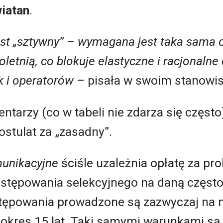
iatan
.
jest „sztywny” – wymagana jest taka sama 
toletnią, co blokuje elastyczne i racjonaln
k i operatorów
– pisała w swoim stanowisk
arzy (co w tabeli nie zdarza się często
ostulat za „zasadny”.
unikacyjne
ściśle uzależnia opłatę za pro
stępowania selekcyjnego na daną często
ostępowania prowadzone są zazwyczaj na
kres 15 lat. Taki samymi warunkami są 