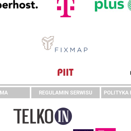
AMA
REGULAMIN SERWISU
POLITYKA