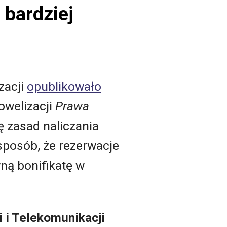
 bardziej
zacji
opublikowało
owelizacji
Prawa
nę zasad naliczania
 sposób, że rezerwacje
ą bonifikatę w
i i Telekomunikacji