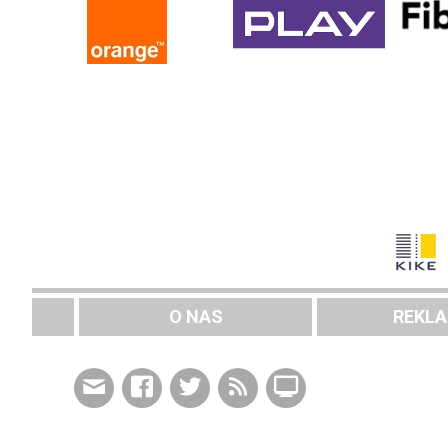
O NAS
REKL