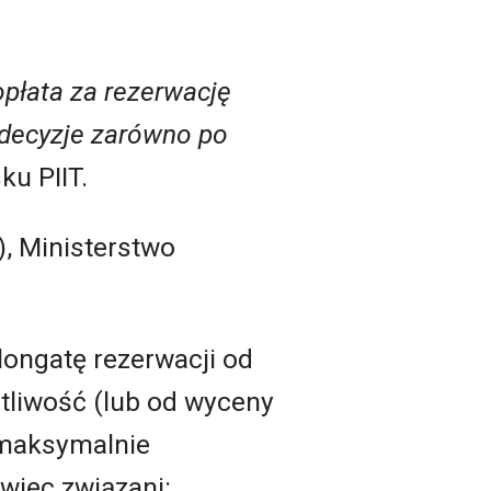
opłata za rezerwację
e decyzje zarówno po
u PIIT.
), Ministerstwo
longatę rezerwacji od
tliwość (lub od wyceny
 maksymalnie
więc związani: