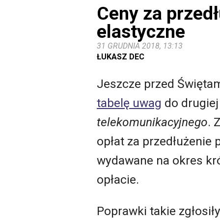
Ceny za przedł
elastyczne
31 GRUDNIA 2018, 13:13
ŁUKASZ DEC
Jeszcze przed Świętam
tabelę uwag
do drugiej
telekomunikacyjnego
. 
opłat za przedłużenie 
wydawane na okres kr
opłacie.
Poprawki takie zgłosił