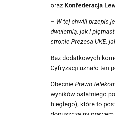
oraz
Konfederacja Lew
– W tej chwili przepis 
dwuletnią, jak i piętnas
stronie Prezesa UKE, ja
Bez dodatkowych koment
Cyfryzacji uznało ten p
Obecnie
Prawo telekom
wyników ostatniego po
biegłego), które to p
dopuszczalny prawem o