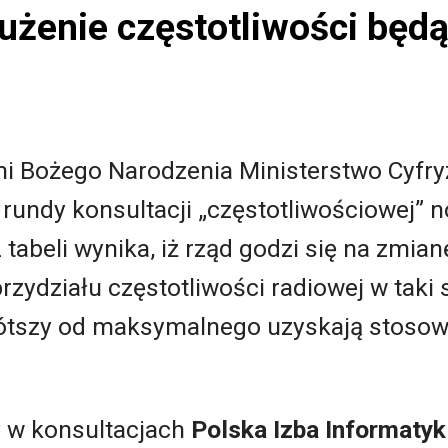
użenie częstotliwości będą
i Bożego Narodzenia Ministerstwo Cyfry
 rundy konsultacji „częstotliwościowej” n
Z tabeli wynika, iż rząd godzi się na zmia
przydziału częstotliwości radiowej w taki
ótszy od maksymalnego uzyskają stosown
y w konsultacjach
Polska Izba Informatyk