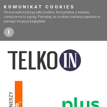
KOMUNIKAT COOKIES
Strona wykorzystuje pliki cookies. Korzystanie z serwisu
oznacza na to zgodę. Pamiętaj, że cookies zostaną zapisane w
pamięci twojej przeglądarki.
X
PARTNERZY