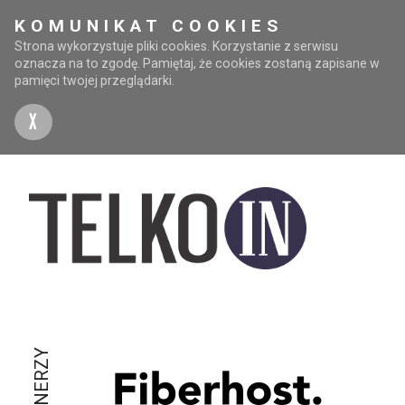
KOMUNIKAT COOKIES
Strona wykorzystuje pliki cookies. Korzystanie z serwisu
oznacza na to zgodę. Pamiętaj, że cookies zostaną zapisane w
pamięci twojej przeglądarki.
X
PARTNERZY