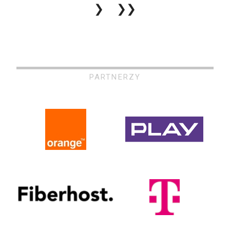
❯
❯❯
PARTNERZY