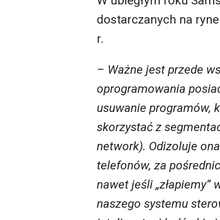
W ubiegłym roku Sams
dostarczanych na ryne
r.
– Ważne jest przede ws
oprogramowania posiada
usuwanie programów, k
skorzystać z segmentacji
network). Odizoluje on
telefonów, za pośrednic
nawet jeśli „złapiemy” 
naszego systemu stero