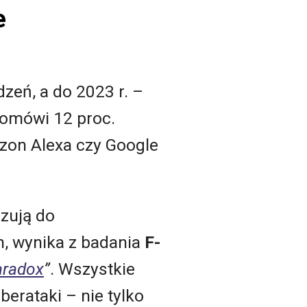
e
zeń, a do 2023 r. –
domówi 12 proc.
azon Alexa czy Google
zują do
h, wynika z badania
F-
aradox
”
. Wszystkie
erataki – nie tylko