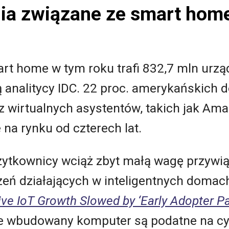
ia związane ze smart hom
t home w tym roku trafi 832,7 mln urząd
ą analitycy IDC. 22 proc. amerykańskich 
z wirtualnych asystentów, takich jak Am
na rynku od czterech lat.
żytkownicy wciąż zbyt małą wagę przywią
eń działających w inteligentnych domac
ive IoT Growth Slowed by ‘Early Adopter P
e wbudowany komputer są podatne na cyb