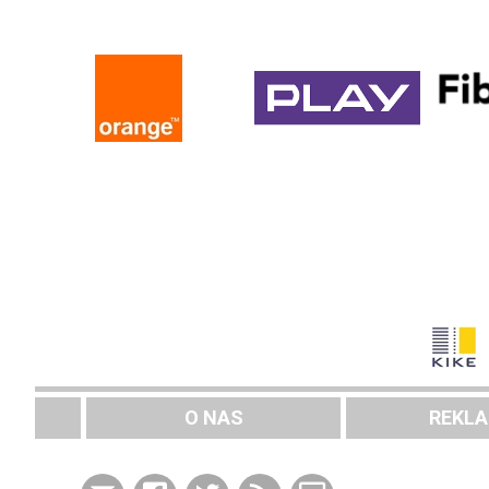
O NAS
REKL