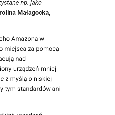
zystane np. jako
rolina Małagocka,
 Echo Amazona w
go miejsca za pomocą
acują nad
iony urządzeń mniej
 z myślą o niskiej
rzy tym standardów ani