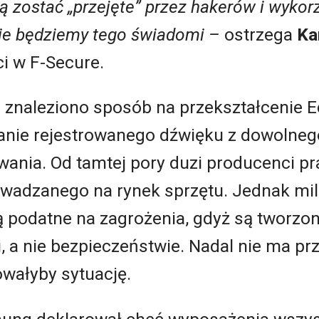
ą zostać „przejęte” przez hakerów i wykor
nie będziemy tego świadomi –
ostrzega
K
a
i w F-Secure.
. znaleziono sposób na przekształcenie
anie rejestrowanego dźwięku z dowolne
ania. Od tamtej pory duzi producenci pr
adzanego na rynek sprzętu. Jednak mil
 podatne na zagrożenia, gdyż są tworzone
i, a nie bezpieczeństwie. Nadal nie ma p
owałyby sytuację.