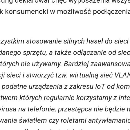
ung deklarował chęć wyposażenia wszys
k konsumencki w możliwość podłączenia
zystkim stosowanie silnych haseł do sieci 
nego sprzętu, a także odłączanie od siec
tórych nie używamy. Bardziej zaawansow
 sieci i stworzyć tzw. wirtualną sieć VLAN 
a podatne urządzenia z zakresu IoT od kom
twem których regularnie korzystamy z inte
wirusa na telefonie, przestępca nie będzie
wania światłem czy roletami antywłamani