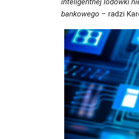
inteligentnej lodówki 
bankowego –
radzi Ka