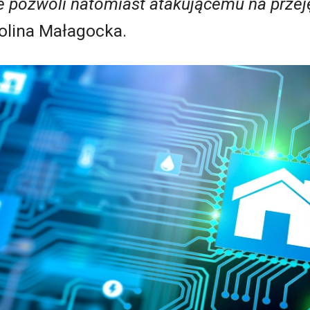
nie pozwoli natomiast atakującemu na prze
rolina Małagocka.