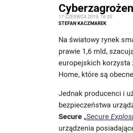
Cyberzagrożen
17 CZERWCA 2019, 16:55
STEFAN KACZMAREK
Na światowy rynek smar
prawie 1,6 mld, szacuj
europejskich korzysta 
Home, które są obecne 
Jednak producenci i u
bezpieczeństwa urządz
Secure
„
Secure
Explos
urządzenia posiadając