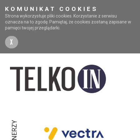
KOMUNIKAT COOKIES
Strona wykorzystuje pliki cookies. Korzystanie z serwisu
oznacza na to zgodę. Pamiętaj, że cookies zostaną zapisane w
pamięci twojej przeglądarki.
X
PARTNERZY