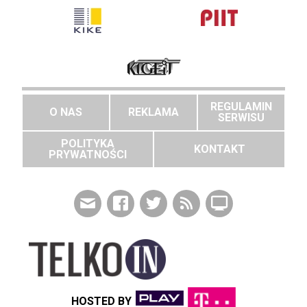
REGULAMIN
O NAS
REKLAMA
SERWISU
POLITYKA
KONTAKT
PRYWATNOŚCI
HOSTED BY