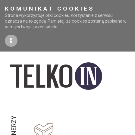
KOMUNIKAT COOKIES
Strona wykorzystuje pliki cookies. Korzystanie z serwisu
oznacza na to zgodę. Pamiętaj, że cookies zostaną zapisane w
pamięci twojej przeglądarki.
X
PARTNERZY