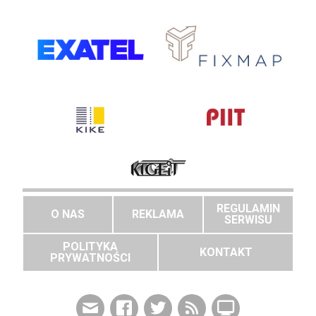
REGULAMIN
O NAS
REKLAMA
SERWISU
POLITYKA
KONTAKT
PRYWATNOŚCI