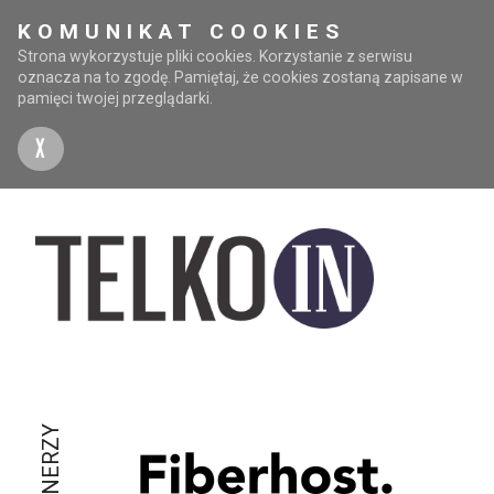
KOMUNIKAT COOKIES
Strona wykorzystuje pliki cookies. Korzystanie z serwisu
oznacza na to zgodę. Pamiętaj, że cookies zostaną zapisane w
pamięci twojej przeglądarki.
X
PARTNERZY