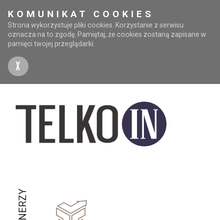
KOMUNIKAT COOKIES
Strona wykorzystuje pliki cookies. Korzystanie z serwisu
oznacza na to zgodę. Pamiętaj, że cookies zostaną zapisane w
pamięci twojej przeglądarki.
X
PARTNERZY