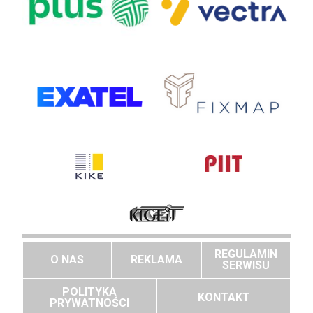
REGULAMIN
O NAS
REKLAMA
SERWISU
POLITYKA
KONTAKT
PRYWATNOŚCI