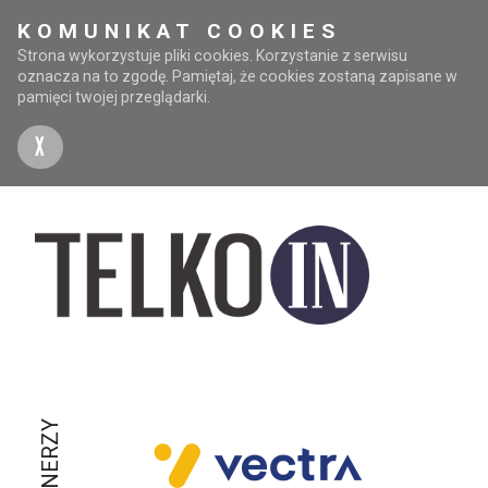
KOMUNIKAT COOKIES
Strona wykorzystuje pliki cookies. Korzystanie z serwisu
oznacza na to zgodę. Pamiętaj, że cookies zostaną zapisane w
pamięci twojej przeglądarki.
X
PARTNERZY