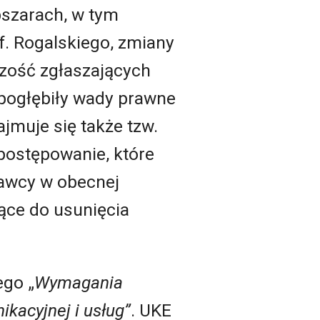
bszarach, w tym
. Rogalskiego, zmiany
szość zgłaszających
 pogłębiły wady prawne
jmuje się także tzw.
postępowanie, które
awcy w obecnej
ące do usunięcia
ego „
Wymagania
ikacyjnej i usług”
. UKE