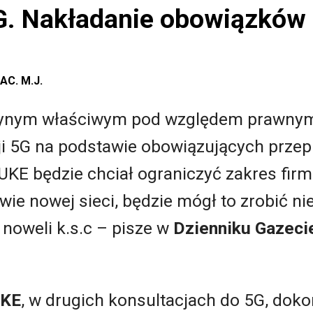
G. Nakładanie obowiązków
C. M.J.
edynym właściwym pod względem prawnym
i 5G na podstawie obowiązujących prze
UKE będzie chciał ograniczyć zakres fir
ie nowej sieci, będzie mógł to zrobić niez
noweli k.s.c – pisze w
Dzienniku Gazeci
KE
, w drugich konsultacjach do 5G, dok