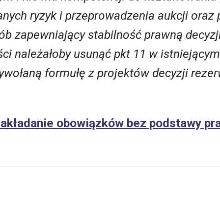
ych ryzyk i przeprowadzenia aukcji oraz
b zapewniający stabilność prawną decyzj
ści należałoby usunąć pkt 11 w istniejący
zywołaną formułę z projektów decyzji reze
Nakładanie obowiązków bez podstawy pr