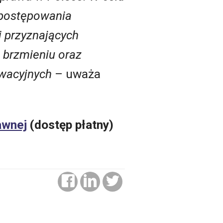
 postępowania
i przyznających
m brzmieniu oraz
rwacyjnych
– uważa
awnej
(dostęp płatny)