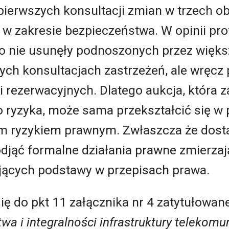
pierwszych konsultacji zmian w trzech o
 zakresie bezpieczeństwa. W opinii prof
lko nie usunęły podnoszonych przez więk
ych konsultacjach zastrzeżeń, ale wręcz
 rezerwacyjnych. Dlatego aukcja, która za
ryzyka, może sama przekształcić się w 
im ryzykiem prawnym. Zwłaszcza że dost
odjąć formalne działania prawne zmierzaj
jących podstawy w przepisach prawa.
się do pkt 11 załącznika nr 4 zatytułowan
a i integralności infrastruktury telekomun