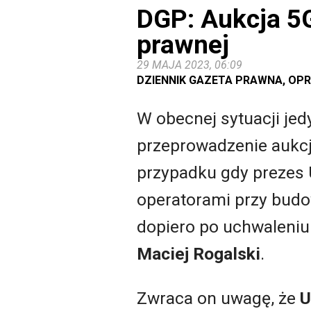
DGP: Aukcja 5
prawnej
29 MAJA 2023, 06:09
DZIENNIK GAZETA PRAWNA, OPRA
W obecnej sytuacji j
przeprowadzenie aukcj
przypadku gdy prezes 
operatorami przy budow
dopiero po uchwaleniu 
Maciej Rogalski
.
Zwraca on uwagę, że
U