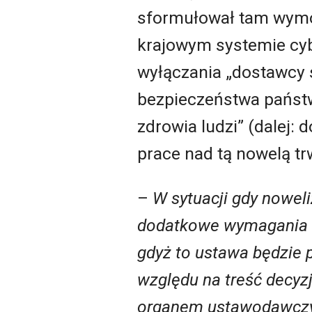
sformułował tam wymóg
krajowym systemie cybe
wyłączania „dostawcy 
bezpieczeństwa państwa
zdrowia ludzi” (dalej
prace nad tą nowelą trw
–
W sytuacji gdy noweli
dodatkowe wymagania w
gdyż to ustawa będzie 
względu na treść decyzj
organem ustawodawczym