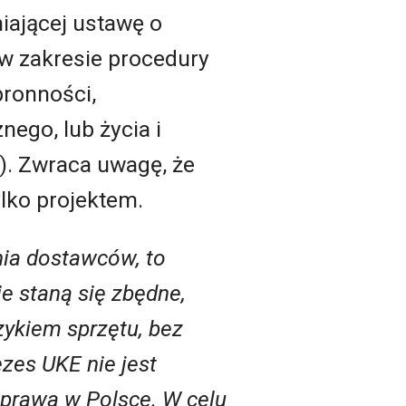
iającej ustawę o
 w zakresie procedury
ronności,
ego, lub życia i
). Zwraca uwagę, że
ylko projektem.
nia dostawców, to
 staną się zbędne,
ykiem sprzętu, bez
ezes UKE nie jest
prawa w Polsce. W celu