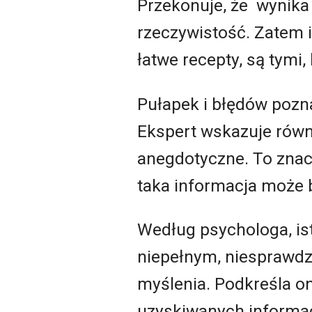
Przekonuje, że wynika
rzeczywistość. Zatem i
łatwe recepty, są tymi,
Pułapek i błędów pozn
Ekspert wskazuje równi
anegdotyczne. To znacz
taka informacja może 
Według psychologa, i
niepełnym, niesprawdz
myślenia. Podkreśla o
uzyskiwanych informacj