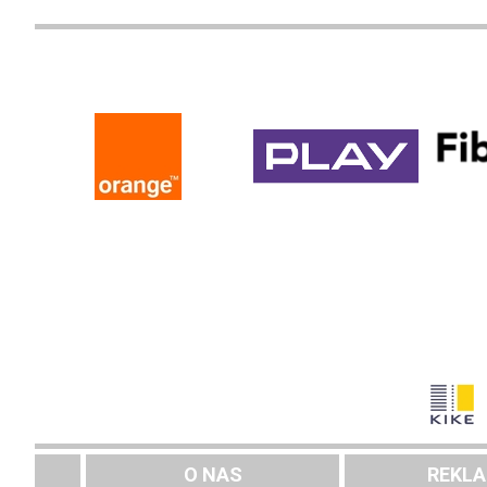
O NAS
REKL