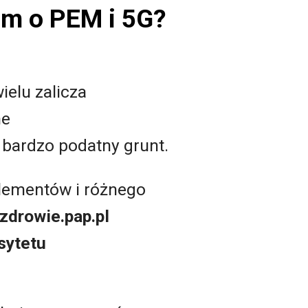
om o PEM i 5G?
ielu zalicza
ne
 bardzo podatny grunt.
lementów i różnego
zdrowie.pap.pl
sytetu