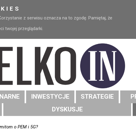
KIES
 Korzystanie z serwisu oznacza na to zgodę. Pamiętaj, że
 twojej przeglądarki.
NARNE
INWESTYCJE
STRATEGIE
P
DYSKUSJE
ą mitom o PEM i 5G?