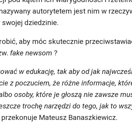
nazywany autorytetem jest nim w rzeczyw
 swojej dziedzinie.
obić, aby móc skutecznie przeciwstawia
zw.
fake newsom
?
wać w edukację, tak aby od jak najwcześ
cie z poczuciem, że różne informacje, któr
lbo osoby, które je głoszą nie zawsze mu
eszcze trochę narzędzi do tego, jak to ws
przekonuje Mateusz Banaszkiewicz.