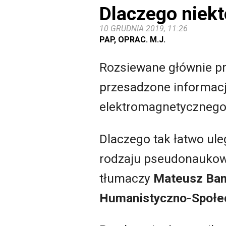
Dlaczego niekt
10 GRUDNIA 2019, 11:26
PAP, OPRAC. M.J.
Rozsiewane głównie prz
przesadzone informacj
elektromagnetycznego (
Dlaczego tak łatwo u
rodzaju pseudonauko
tłumaczy
Mateusz Ban
Humanistyczno-Społe