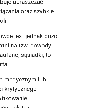
óbuje upraszczać
iązania oraz szybkie i
li.
wce jest jednak dużo.
datni na tzw. dowody
aufanej sąsiadki, to
rta.
om medycznym lub
i krytycznego
yfikowanie
ci, jak też