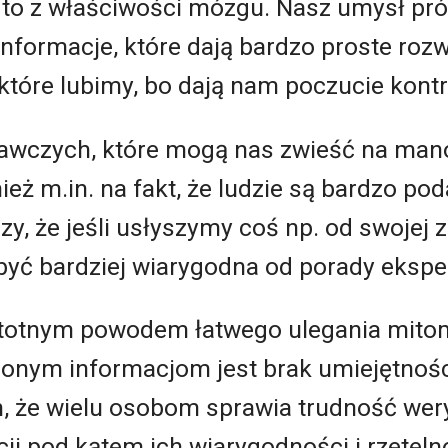
 to z właściwości mózgu. Nasz umysł pr
nformacje, które dają bardzo proste rozw
 które lubimy, bo dają nam poczucie kontro
awczych, które mogą nas zwieść na mano
eż m.in. na fakt, że ludzie są bardzo po
y, że jeśli usłyszymy coś np. od swojej z
być bardziej wiarygodna od porady ekspe
stotnym powodem łatwego ulegania mit
onym informacjom jest brak umiejętnośc
n, że wielu osobom sprawia trudność wer
i pod kątem ich wiarygodności i rzetelnoś