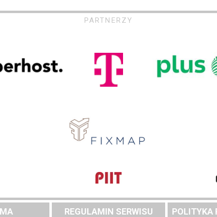
PARTNERZY
AMA
REGULAMIN SERWISU
POLITYKA