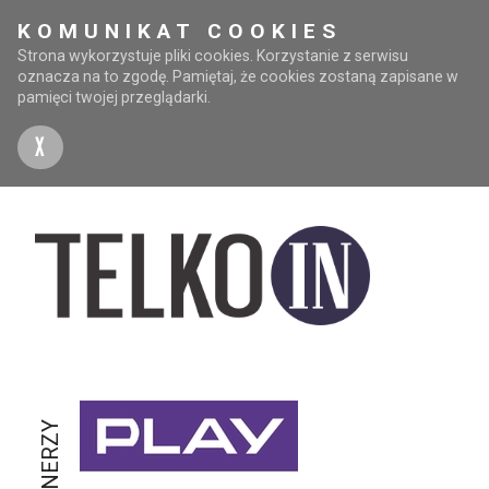
KOMUNIKAT COOKIES
Strona wykorzystuje pliki cookies. Korzystanie z serwisu
oznacza na to zgodę. Pamiętaj, że cookies zostaną zapisane w
pamięci twojej przeglądarki.
X
PARTNERZY