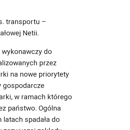
s. transportu –
tałowej Netii.
t wykonawczy do
alizowanych przez
ki na nowe priorytety
ty gospodarcze
arki, w ramach którego
zez państwo. Ogólna
h latach spadała do