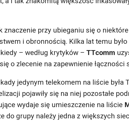
, a i tak znakomitą większość inkasował
k znaczenie przy ubieganiu się o niektór
stwem i obronnością. Kilka lat temu był
 kiedy – według krytyków –
TTcomm
uzy
ię o zlecenie na zapewnienie łączności sa
ekady jedynym telekomem na liście była
lizacji pojawiły się na niej pozostałe pod
jące wydaje się umieszczenie na liście
M
e do grupy należy jedna z większych sie