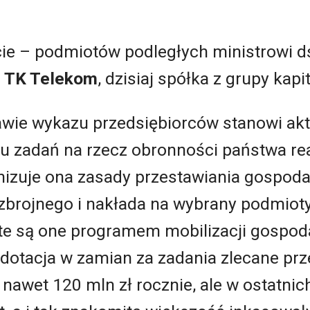
iście – podmiotów podległych ministrowi d
e
TK Telekom
, dzisiaj spółka z grupy kapi
awie wykazu przedsiębiorców stanowi ak
u zadań na rzecz obronności państwa re
nizuje ona zasady przestawiania gospodar
 zbrojnego i nakłada na wybrany podmio
ęte są one programem mobilizacji gospod
 dotacja w zamian za zadania zlecane pr
 nawet 120 mln zł rocznie, ale w ostatnic