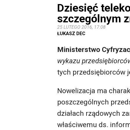
Dziesięć telek
szczególnym z
25 LUTEGO 2016, 17:08
ŁUKASZ DEC
Ministerstwo Cyfryzac
wykazu przedsiębiorcó
tych przedsiębiorców j
Nowelizacja ma charak
poszczególnych przed
działach rządowych za
właściwemu ds. inform