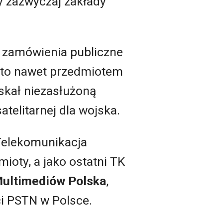
y zazwyczaj zakłady
e zamówienia publiczne
o to nawet przedmiotem
skał niezasłużoną
telitarnej dla wojska.
 Telekomunikacja
mioty, a jako ostatni TK
ultimediów Polska
,
ci PSTN w Polsce.