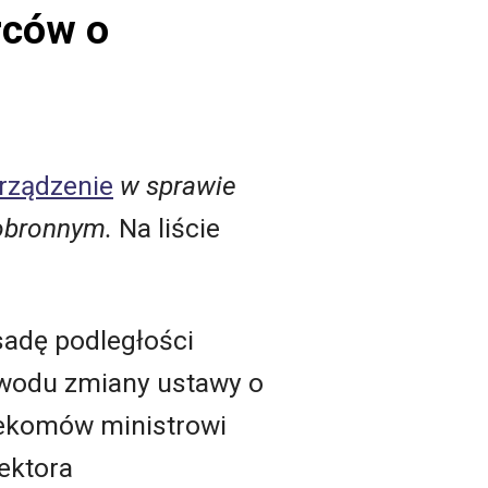
rców o
orządzenie
w sprawie
-obronnym.
Na liście
sadę podległości
owodu zmiany ustawy o
lekomów ministrowi
ektora