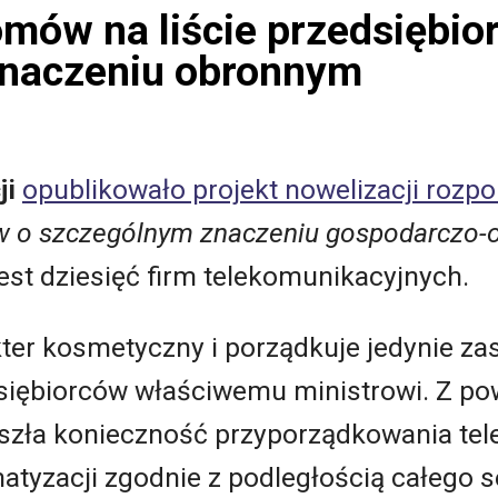
omów na liście przedsiębio
naczeniu obronnym
ji
opublikowało projekt nowelizacji rozp
w o szczególnym znaczeniu gospodarczo
est dziesięć firm telekomunikacyjnych.
ter kosmetyczny i porządkuje jedynie za
siębiorców właściwemu ministrowi. Z p
szła konieczność przyporządkowania te
atyzacji zgodnie z podległością całego s