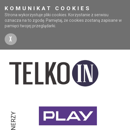
KOMUNIKAT COOKIES
Strona wykorzystuje pliki cookies. Korzystanie z serwisu
oznacza na to zgodę. Pamiętaj, że cookies zostaną zapisane w
pamięci twojej przeglądarki.
X
PARTNERZY