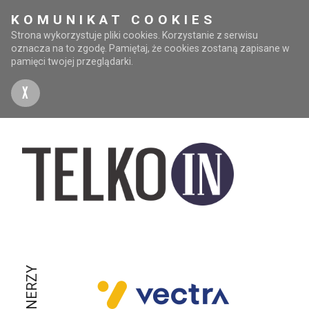
KOMUNIKAT COOKIES
Strona wykorzystuje pliki cookies. Korzystanie z serwisu
oznacza na to zgodę. Pamiętaj, że cookies zostaną zapisane w
pamięci twojej przeglądarki.
X
PARTNERZY