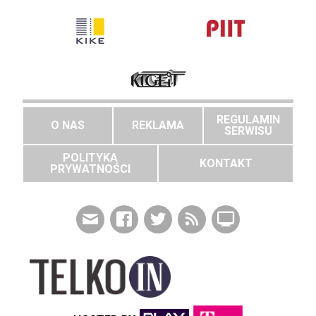
REGULAMIN
O NAS
REKLAMA
SERWISU
POLITYKA
KONTAKT
PRYWATNOŚCI