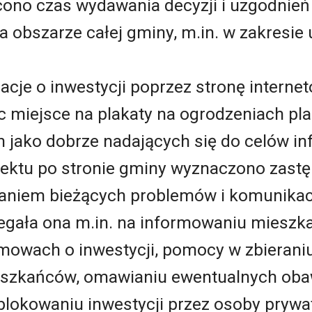
ono czas wydawania decyzji i uzgodnie
a obszarze całej gminy, m.in. w zakresie
je o inwestycji poprzez stronę internet
c miejsce na plakaty na ogrodzeniach pl
 jako dobrze nadających się do celów in
jektu po stronie gminy wyznaczono zastęp
aniem bieżących problemów i komunikacj
legała ona m.in. na informowaniu miesz
mowach o inwestycji, pomocy w zbieran
szkańców, omawianiu ewentualnych obaw
blokowaniu inwestycji przez osoby prywa