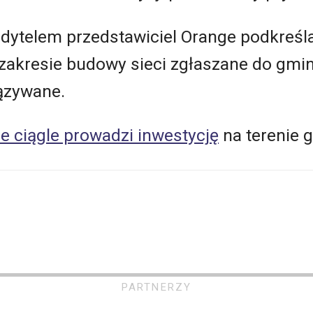
dytelem przedstawiciel Orange podkreśla
zakresie budowy sieci zgłaszane do gmin
iązywane.
e ciągle prowadzi inwestycję
na terenie 
PARTNERZY