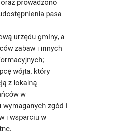
ń oraz prowadzono
 udostępnienia pasa
ową urzędu gminy, a
aców zabaw i innych
formacyjnych;
cę wójta, który
ą z lokalną
kańców w
iu wymaganych zgód i
 i wsparciu w
tne.