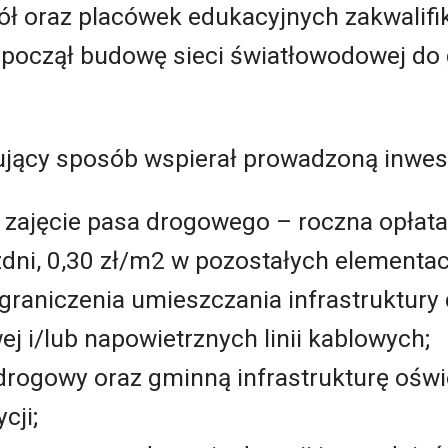
ł oraz placówek edukacyjnych zakwalifi
zpoczął budowę sieci światłowodowej do
jący sposób wspierał prowadzoną inwest
 zajęcie pasa drogowego – roczna opłat
zdni, 0,30 zł/m2 w pozostałych element
ograniczenia umieszczania infrastruktury
 i/lub napowietrznych linii kablowych;
drogowy oraz gminną infrastrukturę oświ
cji;