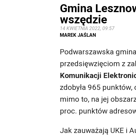
Gmina Lesznow
wszędzie
14 KWIETNIA 2022, 09:57
MAREK JAŚLAN
Podwarszawska gmina Le
przedsięwzięciom z za
Komunikacji Elektroni
zdobyła 965 punktów, 
mimo to, na jej obszar
proc. punktów adreso
Jak zauważają UKE i Au