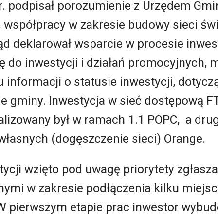
r. podpisał porozumienie z Urzędem Gmi
 współpracy w zakresie budowy sieci św
ąd deklarował wsparcie w procesie inwes
ę do inwestycji i działań promocyjnych, m
 informacji o statusie inwestycji, dotyc
ie gminy. Inwestycja w sieć dostępową F
ealizowany był w ramach 1.1 POPC, a dru
własnych (dogęszczenie sieci) Orange.
tycji wzięto pod uwagę priorytety zgłasz
ymi w zakresie podłączenia kilku miejsc
W pierwszym etapie prac inwestor wybud