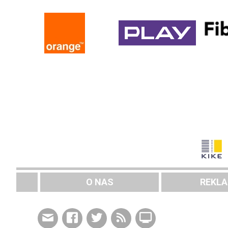
O NAS
REKL