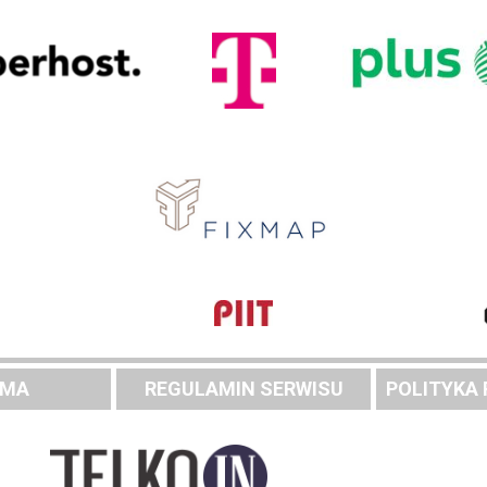
AMA
REGULAMIN SERWISU
POLITYKA