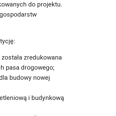
kowanych do projektu.
 gospodarstw
ycję:
a została zredukowana
ach pasa drogowego;
 dla budowy nowej
etleniową i budynkową