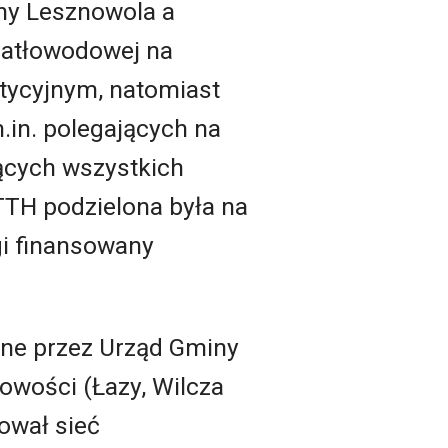
ny Lesznowola a
iatłowodowej na
tycyjnym, natomiast
.in. polegających na
zących wszystkich
TTH podzielona była na
gi finansowany
ane przez Urząd Gminy
owości (Łazy, Wilcza
ował sieć