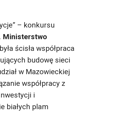
ycje” – konkursu
.
Ministerstwo
yła ścisła współpraca
ujących budowę sieci
udział w Mazowieckiej
iązanie współpracy z
nwestycji i
e białych plam