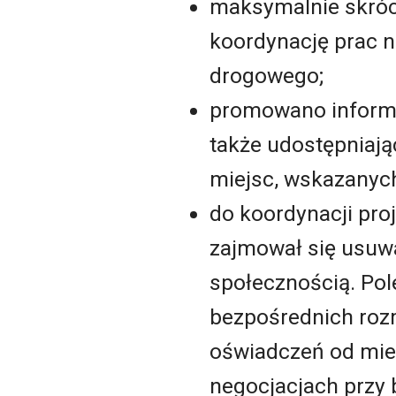
maksymalnie skróc
koordynację prac n
drogowego;
promowano informac
także udostępniają
miejsc, wskazanych
do koordynacji pro
zajmował się usuw
społecznością. Po
bezpośrednich roz
oświadczeń od mie
negocjacjach przy 