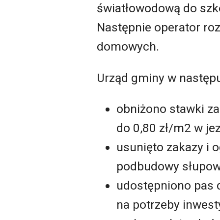
światłowodową do szkó
Następnie operator ro
domowych.
Urząd gminy w następu
obniżono stawki za
do 0,80 zł/m2 w je
usunięto zakazy i 
podbudowy słupowej
udostępniono pas 
na potrzeby inwesty