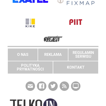
REGULAMIN
O NAS
REKLAMA
SERWISU
POLITYKA
KONTAKT
PRYWATNOŚCI