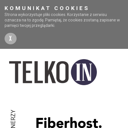
KOMUNIKAT COOKIES
Strona wykorzystuje pliki cookies. Korzystanie z serwisu
oznacza na to zgodę. Pamiętaj, że cookies zostaną zapisane w
pamięci twojej przeglądarki.
X
PARTNERZY