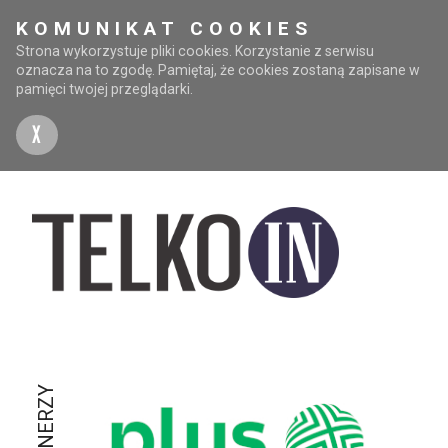
KOMUNIKAT COOKIES
Strona wykorzystuje pliki cookies. Korzystanie z serwisu
oznacza na to zgodę. Pamiętaj, że cookies zostaną zapisane w
pamięci twojej przeglądarki.
X
PARTNERZY