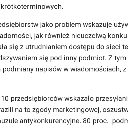
krótkoterminowych.
edsiębiorstw jako problem wskazuje uży
iadomości, jak również nieuczciwą konkur
ła się z utrudnianiem dostępu do sieci t
szywaniem się pod inny podmiot. Z tym
 podmiany napisów w wiadomościach, z 
na 10 przedsiębiorców wskazało przesyła
yrazili na to zgody marketingowej, oszust
lauzule antykonkurencyjne. 80 proc. po