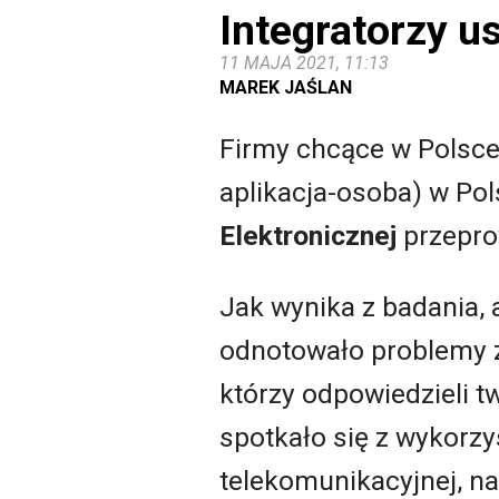
Integratorzy 
11 MAJA 2021, 11:13
MAREK JAŚLAN
Firmy chcące w Polsc
aplikacja-osoba) w Po
Elektronicznej
przepro
Jak wynika z badania,
odnotowało problemy z
którzy odpowiedzieli t
spotkało się z wykorzy
telekomunikacyjnej, n