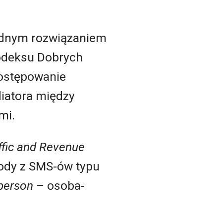
ądnym rozwiązaniem
Kodeksu Dobrych
postępowanie
iatora między
mi.
ffic and Revenue
ody z SMS-ów typu
person
– osoba-