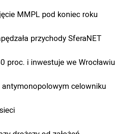
ejęcie MMPL pod koniec roku
apędzała przychody SferaNET
50 proc. i inwestuje we Wrocławiu
 na antymonopolowym celowniku
sieci
azy droższy od założeń