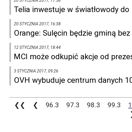
20 STYCZNIA 2017, 17:56
Telia inwestuje w światłowody do 
20 STYCZNIA 2017, 16:38
Orange: Sulęcin będzie gminą bez
12 STYCZNIA 2017, 18:44
MCI może odkupić akcje od prez
3 STYCZNIA 2017, 09:26
OVH wybuduje centrum danych 10
❮❮
❮
96.3
97.3
98.3
99.3
1