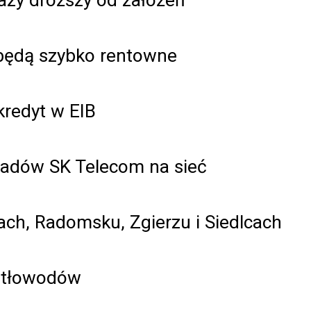
 będą szybko rentowne
kredyt w EIB
ładów SK Telecom na sieć
ch, Radomsku, Zgierzu i Siedlcach
iatłowodów