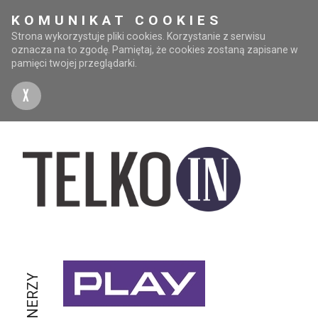
KOMUNIKAT COOKIES
Strona wykorzystuje pliki cookies. Korzystanie z serwisu
oznacza na to zgodę. Pamiętaj, że cookies zostaną zapisane w
pamięci twojej przeglądarki.
X
PARTNERZY