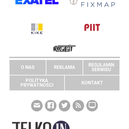
REGULAMIN
O NAS
REKLAMA
SERWISU
POLITYKA
KONTAKT
PRYWATNOŚCI