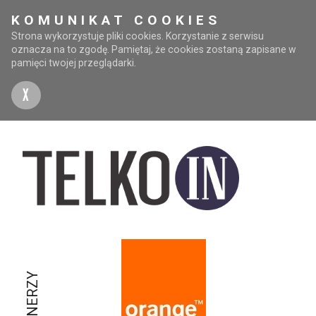
KOMUNIKAT COOKIES
Strona wykorzystuje pliki cookies. Korzystanie z serwisu
oznacza na to zgodę. Pamiętaj, że cookies zostaną zapisane w
pamięci twojej przeglądarki.
X
PARTNERZY