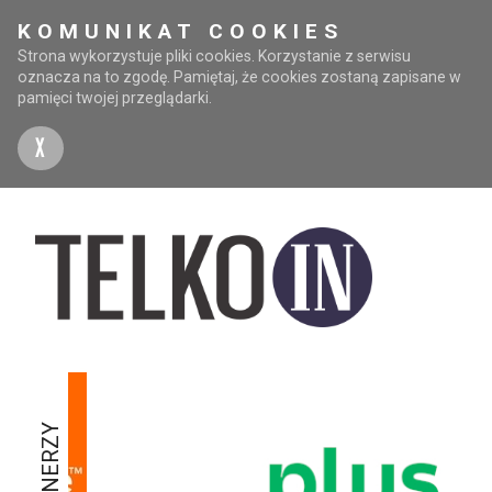
KOMUNIKAT COOKIES
Strona wykorzystuje pliki cookies. Korzystanie z serwisu
oznacza na to zgodę. Pamiętaj, że cookies zostaną zapisane w
pamięci twojej przeglądarki.
X
PARTNERZY