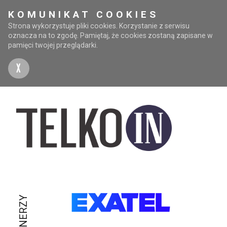
KOMUNIKAT COOKIES
Strona wykorzystuje pliki cookies. Korzystanie z serwisu
oznacza na to zgodę. Pamiętaj, że cookies zostaną zapisane w
pamięci twojej przeglądarki.
X
PARTNERZY