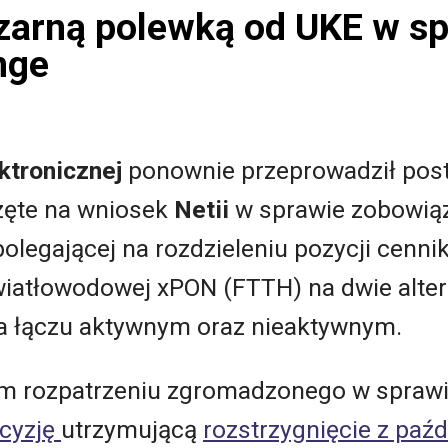
czarną polewką od UKE w s
nge
ktronicznej
ponownie przeprowadził pos
zęte na wniosek
Netii
w sprawie zobowią
olegającej na rozdzieleniu pozycji cenn
wiatłowodowej xPON (FTTH) na dwie altern
a łączu aktywnym oraz nieaktywnym.
m rozpatrzeniu zgromadzonego w sprawi
cyzję
utrzymującą
rozstrzygnięcie z paźd