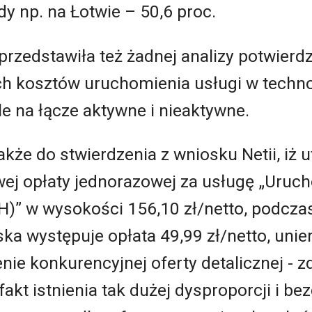
dy np. na Łotwie – 50,6 proc.
przedstawiła też żadnej analizy potwierd
h kosztów uruchomienia usługi w techn
e na łącze aktywne i nieaktywne.
akże do stwierdzenia z wniosku Netii, iż 
j opłaty jednorazowej za usługę „Uruch
H)” w wysokości 156,10 zł/netto, podczas
ska występuje opłata 49,99 zł/netto, un
ie konkurencyjnej oferty detalicznej - z
akt istnienia tak dużej dysproporcji i be