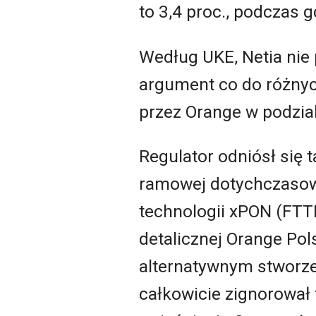
to 3,4 proc., podczas g
Według UKE, Netia nie 
argument co do różnyc
przez Orange w podzial
Regulator odniósł się t
ramowej dotychczasowe
technologii xPON (FTT
detalicznej Orange Pol
alternatywnym stworzen
całkowicie zignorował f