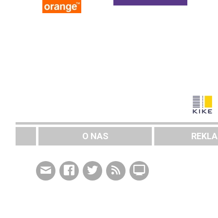
O NAS
REKL