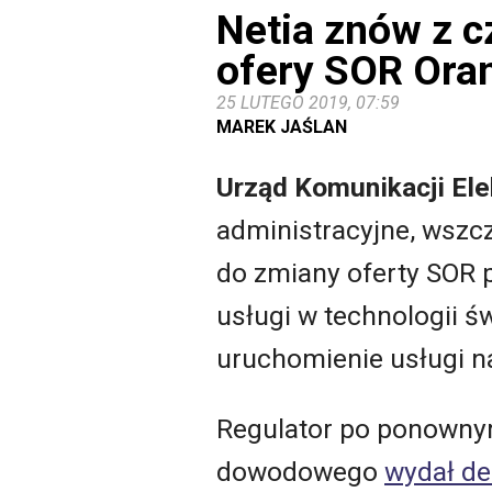
Netia znów z 
ofery SOR Ora
25 LUTEGO 2019, 07:59
MAREK JAŚLAN
Urząd Komunikacji Ele
administracyjne, wszc
do zmiany oferty SOR p
usługi w technologii ś
uruchomienie usługi n
Regulator po ponowny
dowodowego
wydał de