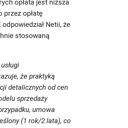
ych opłata jest niższa
o przez opłatę
odpowiedział Netii, że
chnie stosowaną
 usługi
zuje, że praktyką
ji detalicznych od cen
odelu sprzedaży
m przypadku, umowa
lony (1 rok/2 lata), co