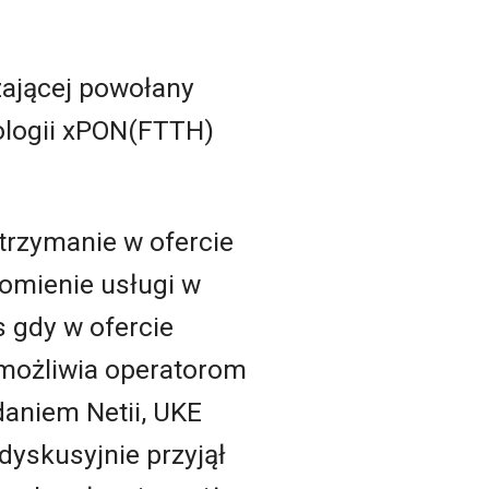
zającej powołany
ologii xPON(FTTH)
utrzymanie w ofercie
omienie usługi w
 gdy w ofercie
iemożliwia operatorom
daniem Netii, UKE
zdyskusyjnie przyjął