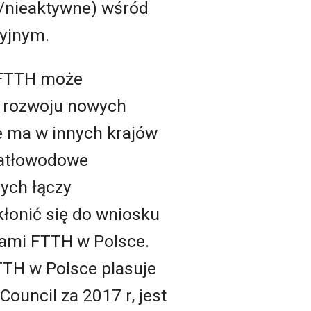
e/nieaktywne) wśród
yjnym.
i FTTH może
a rozwoju nowych
nie ma w innych krajów
wiatłowodowe
ych łączy
kłonić się do wniosku
ugami FTTH w Polsce.
TTH w Polsce plasuje
ouncil za 2017 r, jest