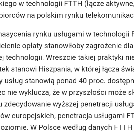
kiego w technologii FTTH (łącze aktywn
biorców na polskim rynku telekomunikac
nasycenia rynku usługami w technologi
elenie opłaty stanowiłoby zagrożenie dl
ej technologii. Wreszcie takiej praktyki 
ątek stanowi Hiszpania, w której łącza ś
 usług stanowią ponad 40 proc. dostępn
c nie wyklucza, że w przyszłości może s
ciu zdecydowanie wyższej penetracji usł
jów europejskich, penetracja usługami F
poziomie. W Polsce według danych FTTH C