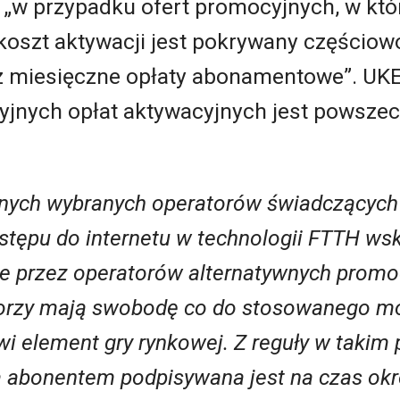
 „w przypadku ofert promocyjnych, w któr
, koszt aktywacji jest pokrywany częściow
z miesięczne opłaty abonamentowe”. UKE 
jnych opłat aktywacyjnych jest powsze
cznych wybranych operatorów świadczących
ępu do internetu w technologii FTTH wska
e przez operatorów alternatywnych promoc
orzy mają swobodę co do stosowanego m
owi element gry rynkowej. Z reguły w taki
abonentem podpisywana jest na czas okreś