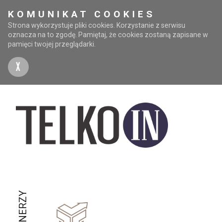
KOMUNIKAT COOKIES
Strona wykorzystuje pliki cookies. Korzystanie z serwisu
oznacza na to zgodę. Pamiętaj, że cookies zostaną zapisane w
pamięci twojej przeglądarki.
X
PARTNERZY