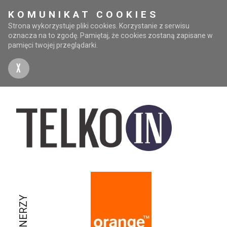
KOMUNIKAT COOKIES
Strona wykorzystuje pliki cookies. Korzystanie z serwisu
oznacza na to zgodę. Pamiętaj, że cookies zostaną zapisane w
pamięci twojej przeglądarki.
X
PARTNERZY