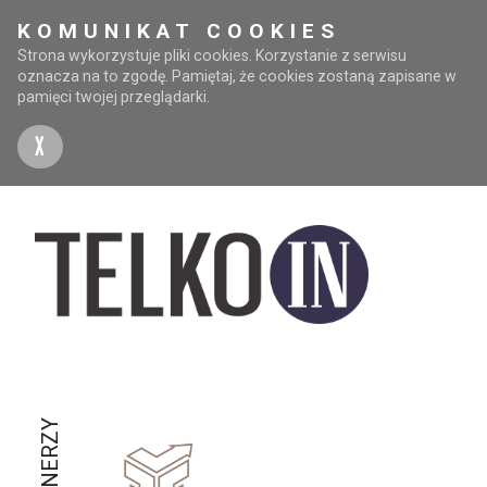
KOMUNIKAT COOKIES
Strona wykorzystuje pliki cookies. Korzystanie z serwisu
oznacza na to zgodę. Pamiętaj, że cookies zostaną zapisane w
pamięci twojej przeglądarki.
X
PARTNERZY