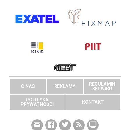
REGULAMIN
O NAS
REKLAMA
SERWISU
POLITYKA
KONTAKT
PRYWATNOŚCI