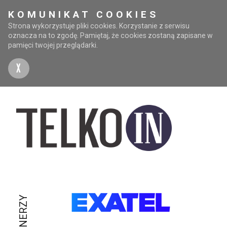
KOMUNIKAT COOKIES
Strona wykorzystuje pliki cookies. Korzystanie z serwisu
oznacza na to zgodę. Pamiętaj, że cookies zostaną zapisane w
pamięci twojej przeglądarki.
X
PARTNERZY