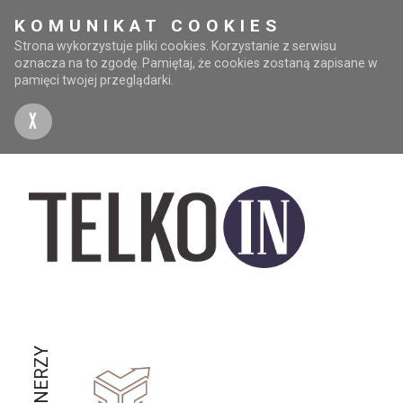
KOMUNIKAT COOKIES
Strona wykorzystuje pliki cookies. Korzystanie z serwisu
oznacza na to zgodę. Pamiętaj, że cookies zostaną zapisane w
pamięci twojej przeglądarki.
X
PARTNERZY